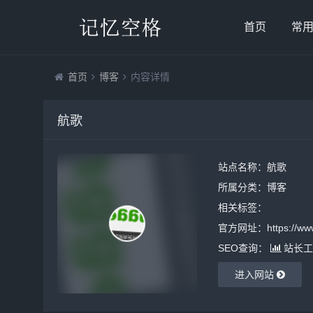
首页
常
首页
博客
内容详情
航歌
站点名称：航歌
所属分类：
博客
相关标签：
官方网址：https://www
SEO查询：
站长工
进入网站