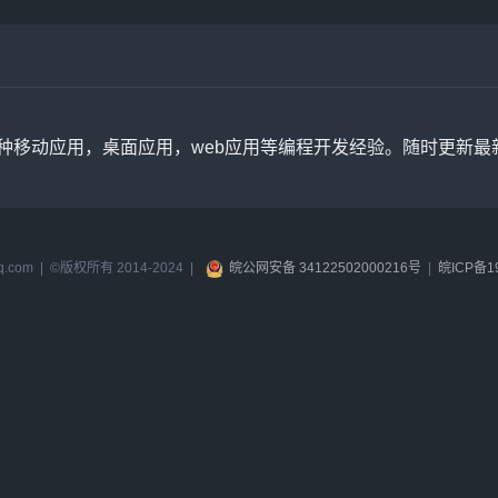
分享各种移动应用，桌面应用，web应用等编程开发经验。随时更
.com
|
©版权所有 2014-2024
|
皖公网安备 34122502000216号
|
皖ICP备19