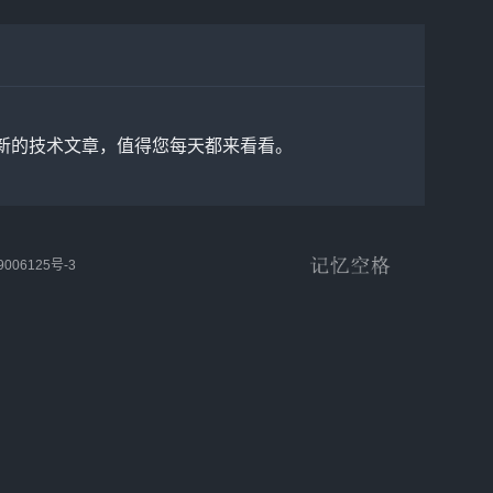
新最新的技术文章，值得您每天都来看看。
006125号-3