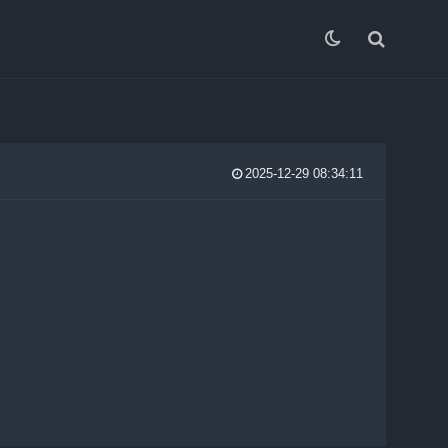
2025-12-29 08:34:11